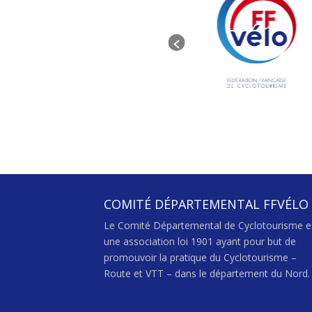
COMITÉ DÉPARTEMENTAL FFVÉLO
Le Comité Départemental de Cyclotourisme e
une association loi 1901 ayant pour but de
promouvoir la pratique du Cyclotourisme –
Route et VTT – dans le département du Nord.