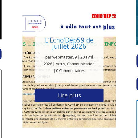
L’Echo’Dép59 de
juillet 2026
par
webmaster59
|
20 avril
2026
|
Actus
,
Communication
| 0 Commentaires
Lire plus