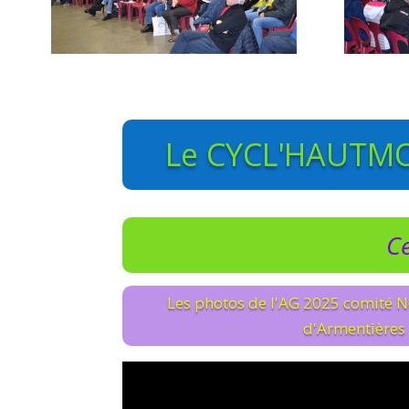
Le CYCL'HAUTMON
Ce
Les photos de l'AG 2025 comité N
d'Armentières