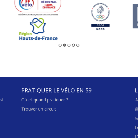
PRATIQUER LE VÉLO EN 59
L
st
Où et quand pratiquer ?

Trouver un circuit


L
L