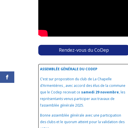
Rendez-vous du CoDep
ASSEMBLÉE GÉNÉRALE DU CODEP
C’est sur proposition du club de La Chapelle
d’Armentières , avec accord des élus de la commune
que le Codep recevait ce
samedi 29 novembre
, les
représentants venus participer aux travaux de
l’assemblée générale 2025.
Bonne assemblée générale avec une participation
des clubs et le quorum atteint pour la validation des