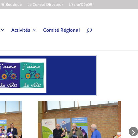
🛒 Boutique
Le Comité Directeur
L’Echo’Dép59
Activités
Comité Régional