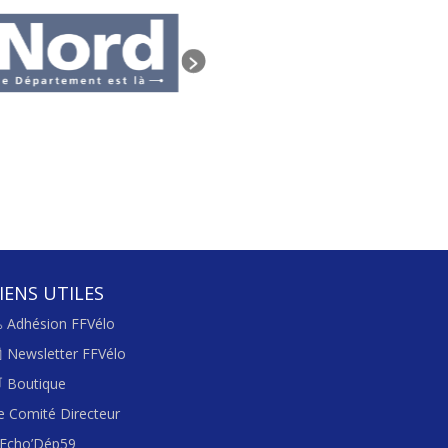
IENS UTILES
 Adhésion FFVélo
 Newsletter FFVélo
 Boutique
e Comité Directeur
’Echo’Dép59