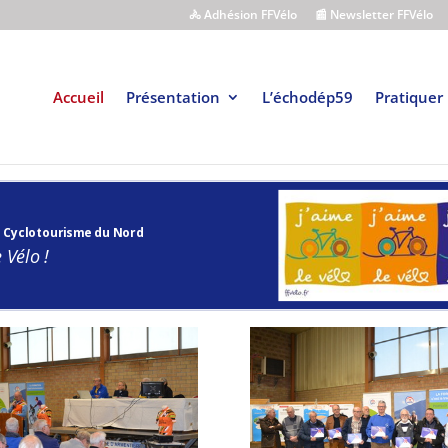
🚴 Adhésion FFVélo
📰 Newsletter FFVélo
Accueil
Présentation
L’échodép59
Pratiquer
 Cyclotourisme du Nord
 Vélo !